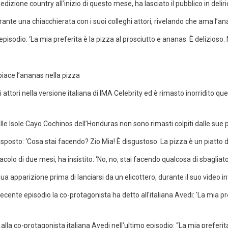
dizione country all’inizio di questo mese, ha lasciato il pubblico in delirio 
nte una chiacchierata con i suoi colleghi attori, rivelando che ama l’an
odio: ‘La mia preferita è la pizza al prosciutto e ananas. È delizioso. No
ttori nella versione italiana di IMA Celebrity ed è rimasto inorridito 
elle Isole Cayo Cochinos dell’Honduras non sono rimasti colpiti dalle su
osto: ‘Cosa stai facendo? Zio Mia! È disgustoso. La pizza è un piatto del
colo di due mesi, ha insistito: ‘No, no, stai facendo qualcosa di sbagliato.
sua apparizione prima di lanciarsi da un elicottero, durante il suo video in
alla co-protagonista italiana Avedi nell’ultimo episodio: “La mia preferita