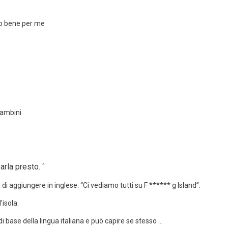
to bene per me
bambini
rla presto. ‘
i aggiungere in inglese: “Ci vediamo tutti su F ****** g Island”.
’isola.
i base della lingua italiana e può capire se stesso …