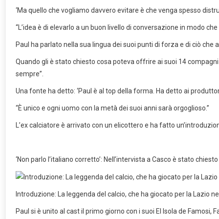
‘Ma quello che vogliamo davvero evitare è che venga spesso distrutt
“L’idea è di elevarlo a un buon livello di conversazione in modo che
Paul ha parlato nella sua lingua dei suoi punti di forza e di ciò ch
Quando gli è stato chiesto cosa poteva offrire ai suoi 14 compagni 
sempre”.
Una fonte ha detto: ‘Paul è al top della forma. Ha detto ai produtt
“È unico e ogni uomo con la metà dei suoi anni sarà orgoglioso.”
L’ex calciatore è arrivato con un elicottero e ha fatto un’introduzi
‘Non parlo l’italiano corretto’: Nell’intervista a Casco è stato chies
Introduzione: La leggenda del calcio, che ha giocato per la Lazio negl
Paul si è unito al cast il primo giorno con i suoi El Isola de Famos