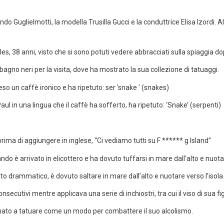
o Guglielmotti, la modella Trusilla Gucci e la conduttrice Elisa Izordi. Al
lles, 38 anni, visto che si sono potuti vedere abbracciati sulla spiaggia 
agno neri per la visita, dove ha mostrato la sua collezione di tatuaggi.
ul in una lingua che il caffè ha sofferto, ha ripetuto: ‘Snake’ (serpenti)
ima di aggiungere in inglese, “Ci vediamo tutti su F ****** g Island”
tto drammatico, è dovuto saltare in mare dall’alto e nuotare verso l’isola
nsecutivi mentre applicava una serie di inchiostri, tra cui il viso di sua f
nato a tatuare come un modo per combattere il suo alcolismo.