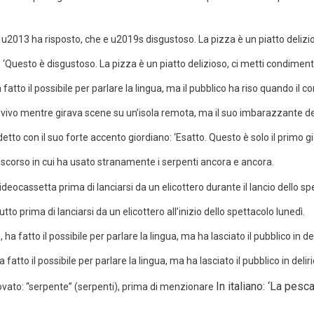
‘Questo è disgustoso. La pizza è un piatto delizioso, ci metti condimenti d
tto il possibile per parlare la lingua, ma il pubblico ha riso quando il con
dal vivo mentre girava scene su un’isola remota, ma il suo imbarazzante d
detto con il suo forte accento giordiano: ‘Esatto. Questo è solo il primo gio
discorso in cui ha usato stranamente i serpenti ancora e ancora.
o prima di lanciarsi da un elicottero all’inizio dello spettacolo lunedì.
 fatto il possibile per parlare la lingua, ma ha lasciato il pubblico in deli
In italiano: ‘La pes
ovato: “serpente” (serpenti), prima di menzionare