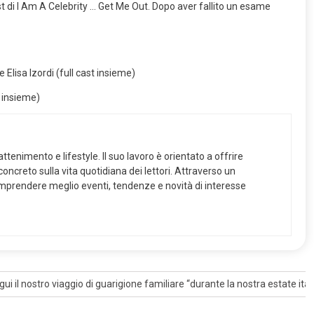
cast di I Am A Celebrity … Get Me Out. Dopo aver fallito un esame
t insieme)
ttenimento e lifestyle. Il suo lavoro è orientato a offrire
ncreto sulla vita quotidiana dei lettori. Attraverso un
 comprendere meglio eventi, tendenze e novità di interesse
Hong Kong sta colpendo i coloni politici e molti altri
gui il nostro viaggio di guarigione familiare “durante la nostra estate ital