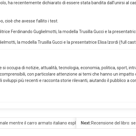
tacolo, ha recentemente dichiarato di essere stata bandita dall’unirsi al 
o, cioè che avesse fallito i test.
motti, la modella Trusilla Gucci e la presentatrice Elisa Izordi (full cas
i occupa di notizie, attualità, tecnologia, economia, politica, sport, intra
 comprensibili, con particolare attenzione ai temi che hanno un impatto co
i sviluppi più recenti e racconta storie rilevanti, aiutando il pubblico a
 male mentre il carro armato italiano esplode; L’ondata di immigrazione di 
Next:
Recensione del libro: se