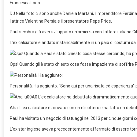
Francesca Lodo.
DJ Nella foto ci sono anche Daniela Martani, l’imprenditore Ferdinand
l’attrice Valentina Persia e il presentatore Pepe Pride.
Paul sembra già aver sviluppato un’amicizia con l’attore italiano Gi
L’ex calciatore è andato instancabilmente in un paio di costumi da b
Ops! Quando gli è stato chiesto cosa fosse impaziente di soffrire Pa
Personalità: Ha aggiunto: “Sono qui per una risata ed esperienza” pr
Aha: L’ex calciatore è arrivato con un elicottero e ha fatto un debu
Paul ha visitato un negozio di tatuaggi nel 2013 per cinque giorni co
L’ex star inglese aveva precedentemente affermato di essere tor