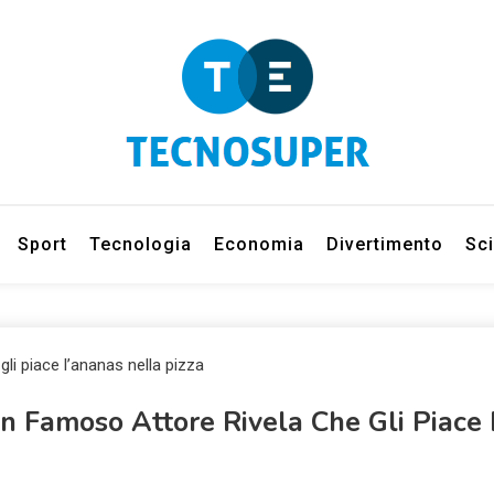
eleziona gli argomenti di cui vuoi saperne di più
net
Sport
Tecnologia
Economia
Divertimento
Sc
Un Famoso Attore Rivela Che Gli Piace