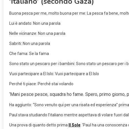
‘Italiano’ (secondo Gaza)
Buona pesca per me, molto buona per me:
La pesca fa bene, mol
Lui è andato
: Non una parola
Nelle vicinanze:
Non una parola
Sabriti:
Non una parola
Che fama:
Se la fama
Sono stato un pescaro per i bambini:
Sono stato un pescaro per i 
Vuoi partecipare a El Islo:
Vuoi partecipare a El Islo
Perché ti piace:
Perché stai volando
‘Mani pesce pesce, squadra ho fame. Spero, primo giorno, pa
Ha aggiunto: “Sono venuto qui per una risata ed esperienza” prima d
Paul stava studiando l’italiano mentre aspettava di volare fuori dall
Una prova di quanto detto prima
Il Sole
: ‘Paul ha una conoscenza d