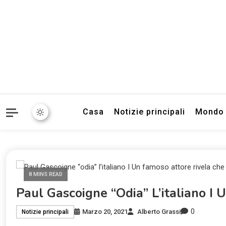
Informazioni sull'Italia. S
TecnoSuper.
Casa
Notizie principali
Mondo
8 MINS READ
Paul Gascoigne “odia” L’italiano I 
0
Marzo 20, 2021
Alberto Grassi
Notizie principali