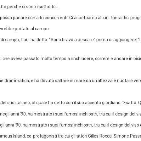
o perché ci sono i sottotitoli.
 possa parlare con altri concorrenti. Ci aspettiamo alcuni fantastici pro
e avrebbe portato al campo.
di campo, Paul ha detto: “Sono bravo a pescare” prima di aggiungere: “La 
ori che aveva passato molto tempo a rinchiudere, correre e andare in bici
one drammatica, e ha dovuto saltare in mare da un’altezza e nuotare verso
to del suo italiano, al quale ha detto con il suo accento giordiano: ‘Esatto
i anni ’90, ha mostrato i suoi famosi inchiostri, tra cui il design del viso 
i, Famous Island, co-protagonisti tra cui gli attori Gilles Rocca, Simone 