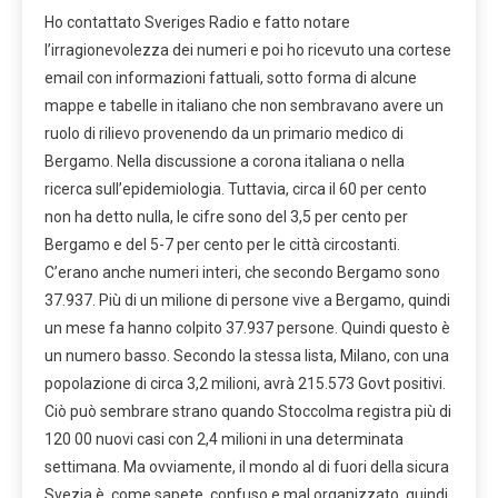
Ho contattato Sveriges Radio e fatto notare
l’irragionevolezza dei numeri e poi ho ricevuto una cortese
email con informazioni fattuali, sotto forma di alcune
mappe e tabelle in italiano che non sembravano avere un
ruolo di rilievo provenendo da un primario medico di
Bergamo. Nella discussione a corona italiana o nella
ricerca sull’epidemiologia. Tuttavia, circa il 60 per cento
non ha detto nulla, le cifre sono del 3,5 per cento per
Bergamo e del 5-7 per cento per le città circostanti.
C’erano anche numeri interi, che secondo Bergamo sono
37.937. Più di un milione di persone vive a Bergamo, quindi
un mese fa hanno colpito 37.937 persone. Quindi questo è
un numero basso. Secondo la stessa lista, Milano, con una
popolazione di circa 3,2 milioni, avrà 215.573 Govt positivi.
Ciò può sembrare strano quando Stoccolma registra più di
120 00 nuovi casi con 2,4 milioni in una determinata
settimana. Ma ovviamente, il mondo al di fuori della sicura
Svezia è, come sapete, confuso e mal organizzato, quindi