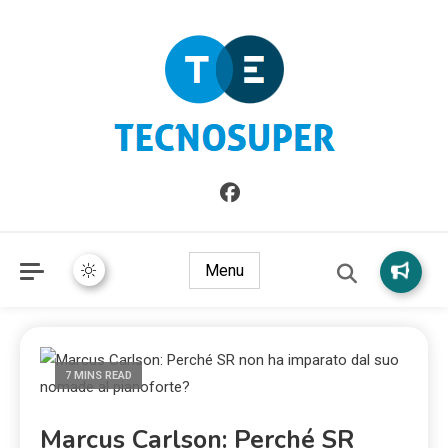
Informazioni sull'Italia. Seleziona gli argomenti di cui vuoi
TecnoSuper.net
saperne di più
Menu
7 MINS READ
Marcus Carlson: Perché SR