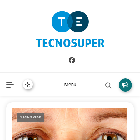
Informazioni sull'Italia. Seleziona gli argomenti di cui vuoi
TecnoSuper.net
saperne di più
Menu
3 MINS READ