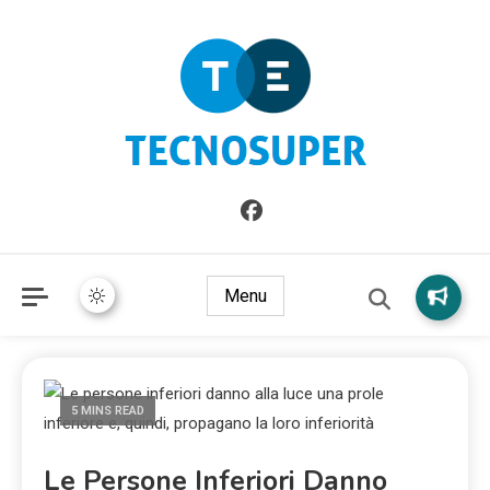
Informazioni sull'Italia. Seleziona gli argomenti di cui vuoi
TecnoSuper.net
saperne di più
Menu
5 MINS READ
Le Persone Inferiori Danno