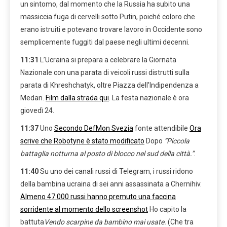
un sintomo, dal momento che la Russia ha subito una
massiccia fuga di cervelli sotto Putin, poiché coloro che
erano istruiti e potevano trovare lavoro in Occidente sono
semplicemente fuggiti dal paese negli ultimi decenni.
11:31
L’Ucraina si prepara a celebrare la Giornata
Nazionale con una parata di veicoli russi distrutti sulla
parata di Khreshchatyk, oltre Piazza dell’Indipendenza a
Medan.
Film dalla strada qui
. La festa nazionale è ora
giovedì 24.
11:37
Uno
Secondo DefMon Svezia
fonte attendibile
Ora
scrive che Robotyne è stato modificato
Dopo
“Piccola
battaglia notturna al posto di blocco nel sud della città.”
.
11:40
Su uno dei canali russi di Telegram, i russi ridono
della bambina ucraina di sei anni assassinata a Chernihiv.
Almeno 47.000 russi hanno premuto una faccina
sorridente al momento dello screenshot
Ho capito la
battuta
Vendo scarpine da bambino mai usate.
(Che tra