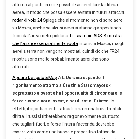
attorno al punto in cui è possibile assemblare la difesa
aerea, in modo che possa essere evitata in futuri attacchi.
radar di volo 24
Spiega che al momento non ci sono aerei
su Mosca, anche se alcuni aerei si stanno già spostando
fuori dall’area metropolitana.
Lo scambio ADS-B mostra
che l’aria è essenzialmente vuota
intorno a Mosca, ma gli
aerei a terra non vengono mostrati, quindi ciò che FR24
mostra sono molto probabilmente aerei che sono
atterrati.
Appare DeepstateMap
A
L’Ucraina espande il
rigonfiamento attorno a Orozin e Staromayorsk
soprattutto a ovest e ha l’opportunità di circondare le
forze russe a nord-ovest, a nord-est di Priutyn.
In
effetti, il rigonfiamento si trasforma in una linea frontale
diritta. I russi si ritirerebbero ragionevolmente piuttosto
che tagliarli fuori, e forse l’intera faccenda dovrebbe
essere vista come una buona e propositiva tattica da