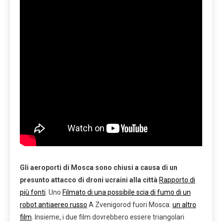
Gli aeroporti di Mosca sono chiusi a causa di un
presunto attacco di droni ucraini alla città
Rapporto di
più fonti
. Uno
Filmato di una possibile scia di fumo di un
robot antiaereo russo
A Zvenigorod fuori Mosca.
un altro
film
. Insieme, i due film dovrebbero essere triangolari