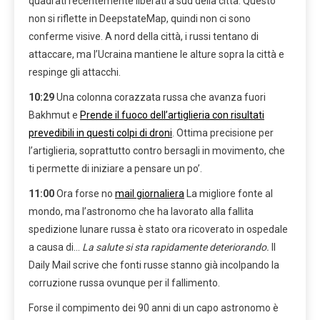
quadrati recentemente liberati a sud della città. Questo
non si riflette in DeepstateMap, quindi non ci sono
conferme visive. A nord della città, i russi tentano di
attaccare, ma l’Ucraina mantiene le alture sopra la città e
respinge gli attacchi.
10:29
Una colonna corazzata russa che avanza fuori
Bakhmut e
Prende il fuoco dell’artiglieria con risultati
prevedibili in questi colpi di droni
. Ottima precisione per
l’artiglieria, soprattutto contro bersagli in movimento, che
ti permette di iniziare a pensare un po’.
11:00
Ora forse no
mail giornaliera
La migliore fonte al
mondo, ma l’astronomo che ha lavorato alla fallita
spedizione lunare russa è stato ora ricoverato in ospedale
a causa di…
La salute si sta rapidamente deteriorando.
Il
Daily Mail scrive che fonti russe stanno già incolpando la
corruzione russa ovunque per il fallimento.
Forse il compimento dei 90 anni di un capo astronomo è