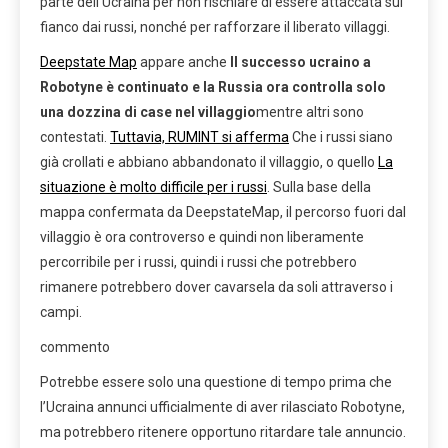
parte dell’Ucraina per non rischiare di essere attaccata sul
fianco dai russi, nonché per rafforzare il liberato villaggi.
Deepstate Map
appare anche
Il successo ucraino a
Robotyne è continuato e la Russia ora controlla solo
una dozzina di case nel villaggio
mentre altri sono
contestati.
Tuttavia, RUMINT si afferma
Che i russi siano
già crollati e abbiano abbandonato il villaggio, o quello
La
situazione è molto difficile per i russi
. Sulla base della
mappa confermata da DeepstateMap, il percorso fuori dal
villaggio è ora controverso e quindi non liberamente
percorribile per i russi, quindi i russi che potrebbero
rimanere potrebbero dover cavarsela da soli attraverso i
campi.
commento
Potrebbe essere solo una questione di tempo prima che
l’Ucraina annunci ufficialmente di aver rilasciato Robotyne,
ma potrebbero ritenere opportuno ritardare tale annuncio.