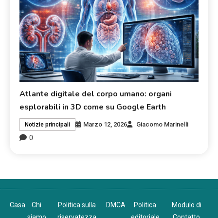
Atlante digitale del corpo umano: organi
esplorabili in 3D come su Google Earth
Marzo 12, 2026
Giacomo Marinelli
Notizie principali
0
Casa
Chi
Politica sulla
DMCA
Politica
Modulo di
siamo
riservatezza
editoriale
Contatto