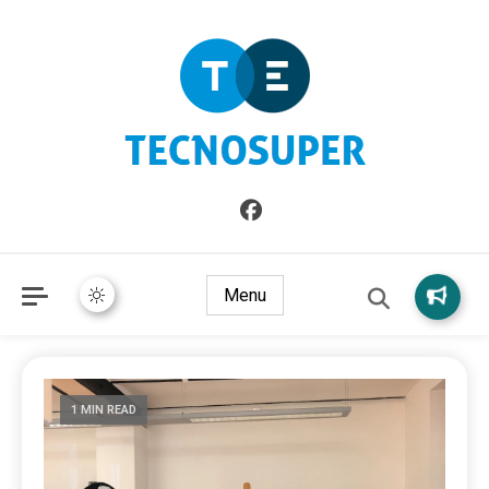
Informazioni sull'Italia. Seleziona gli argomenti di cui vuoi
TecnoSuper.net
saperne di più
Menu
1 MIN READ