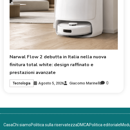
Narwal Flow 2 debutta in Italia nella nuova
finitura total white: design raffinato e
prestazioni avanzate
0
Agosto 5, 2026
Giacomo Marinelli
Tecnologia
Casa
Chi siamo
Politica sulla riservatezza
DMCA
Politica editoriale
Modu