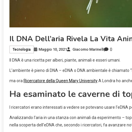
Il DNA Dell’aria Rivela La Vita An
0
Maggio 10, 2021
Giacomo Marinelli
Tecnologia
Il DNA è una ricetta per alberi, piante, animali e esseri umani.
L’ambiente è pieno di DNA – eDNA o DNA ambientale è chiamato “DNA
ma ora
Ricercatore della Queen Mary University
A Londra ho anche 
Ha esaminato le caverne di to
I ricercatori erano interessati a vedere se potevano usare l’eDNA 
Analizzando l’aria in una stanza con animali da esperimento – topi nu
nella scoperta dell’eDNA che, secondo i ricercatori, fa avanzare not