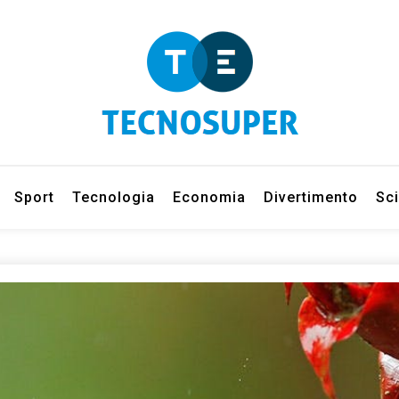
eleziona gli argomenti di cui vuoi saperne di più
net
Sport
Tecnologia
Economia
Divertimento
Sc