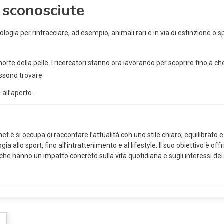
o sconosciute
cnologia per rintracciare, ad esempio, animali rari e in via di estinzione o
le morte della pelle. I ricercatori stanno ora lavorando per scoprire fino 
ossono trovare.
all’aperto.
 e si occupa di raccontare l’attualità con uno stile chiaro, equilibrato e 
ia allo sport, fino all’intrattenimento e al lifestyle. Il suo obiettivo è of
 che hanno un impatto concreto sulla vita quotidiana e sugli interessi del