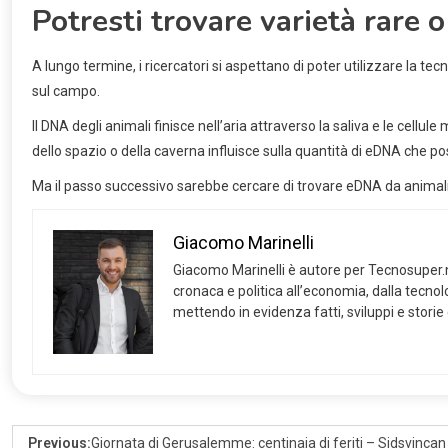
Potresti trovare varietà rare 
A lungo termine, i ricercatori si aspettano di poter utilizzare la te
sul campo.
Il DNA degli animali finisce nell’aria attraverso la saliva e le cellu
dello spazio o della caverna influisce sulla quantità di eDNA che p
Ma il passo successivo sarebbe cercare di trovare eDNA da animali 
Giacomo Marinelli
Giacomo Marinelli è autore per Tecnosuper.net
cronaca e politica all’economia, dalla tecnolog
mettendo in evidenza fatti, sviluppi e storie
Previous:
Giornata di Gerusalemme: centinaia di feriti – Sidsvincan