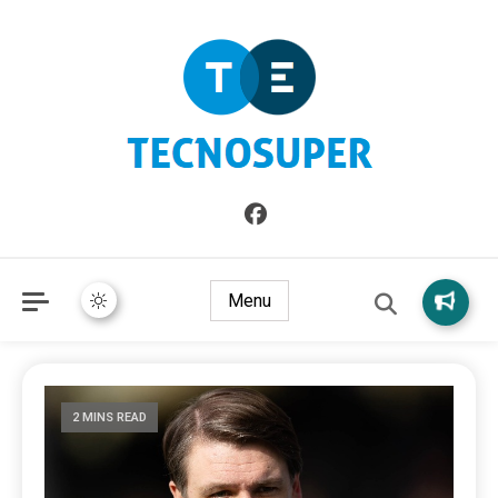
Informazioni sull'Italia. Seleziona gli argomenti di cui vuoi
TecnoSuper.net
saperne di più
Menu
2 MINS READ