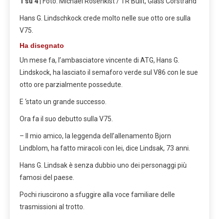
1 su 4
| Foto: Michael Rosenkist / TR Built, Glass Corstrand
Hans G. Lindschkock crede molto nelle sue otto ore sulla
V75.
Ha disegnato
Un mese fa, l’ambasciatore vincente di ATG, Hans G.
Lindskock, ha lasciato il semaforo verde sul V86 con le sue
otto ore parzialmente possedute.
E ‘stato un grande successo.
Ora fa il suo debutto sulla V75.
– Il mio amico, la leggenda dell’allenamento Bjorn
Lindblom, ha fatto miracoli con lei, dice Lindsak, 73 anni.
Hans G. Lindsak è senza dubbio uno dei personaggi più
famosi del paese.
Pochi riuscirono a sfuggire alla voce familiare delle
trasmissioni al trotto.