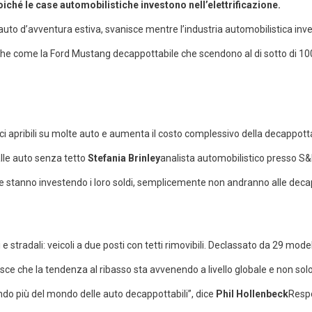
iché le case automobilistiche investono nell’elettrificazione.
a auto d’avventura estiva, svanisce mentre l’industria automobilistica inve
assiche come la Ford Mustang decappottabile che scendono al di sotto di 10
tucci apribili su molte auto e aumenta il costo complessivo della decappott
alle auto senza tetto
Stefania Brinley
analista automobilistico presso S&P
che stanno investendo i loro soldi, semplicemente non andranno alle deca
e stradali: veicoli a due posti con tetti rimovibili. Declassato da 29 mode
isce che la tendenza al ribasso sta avvenendo a livello globale e non solo 
ndo più del mondo delle auto decappottabili”, dice
Phil Hollenbeck
Respo