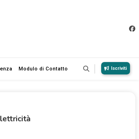
Iscriviti
ienza
Modulo di Contatto
ettricità