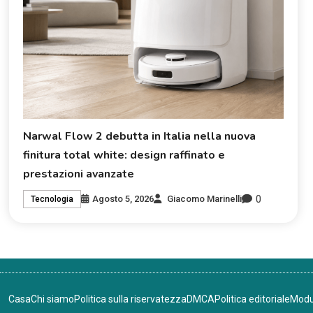
Narwal Flow 2 debutta in Italia nella nuova
finitura total white: design raffinato e
prestazioni avanzate
0
Agosto 5, 2026
Giacomo Marinelli
Tecnologia
Casa
Chi siamo
Politica sulla riservatezza
DMCA
Politica editoriale
Modu