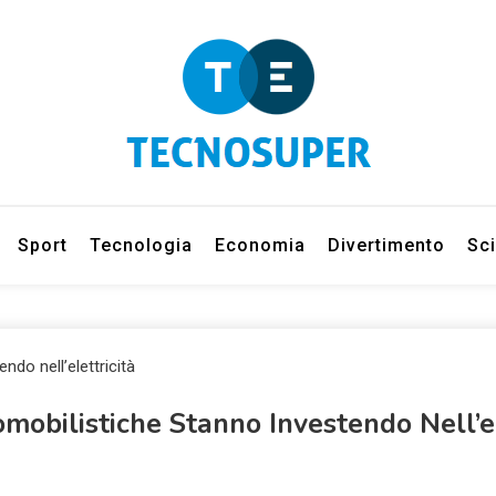
eleziona gli argomenti di cui vuoi saperne di più
net
Sport
Tecnologia
Economia
Divertimento
Sc
mobilistiche Stanno Investendo Nell’el