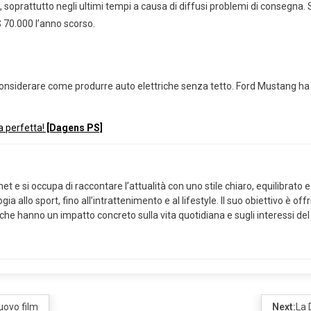
 soprattutto negli ultimi tempi a causa di diffusi problemi di consegna. 
$ 70.000 l’anno scorso.
considerare come produrre auto elettriche senza tetto. Ford Mustang ha g
a perfetta!
[Dagens PS]
 e si occupa di raccontare l’attualità con uno stile chiaro, equilibrato e 
ia allo sport, fino all’intrattenimento e al lifestyle. Il suo obiettivo è of
 che hanno un impatto concreto sulla vita quotidiana e sugli interessi del
nuovo film
Next:
La 