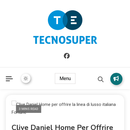
Informazioni sull'Italia. Seleziona gli argomenti di cui vuoi
TecnoSuper.net
saperne di più
Menu
3 MINS READ
Clive Daniel Home Per Offrire