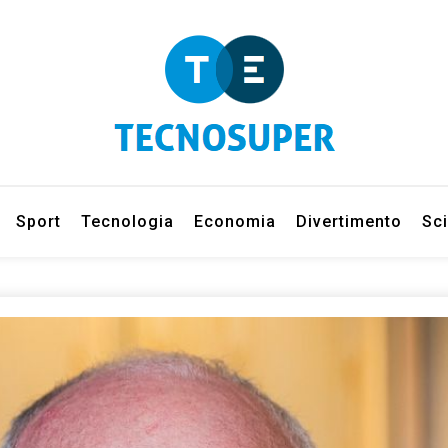
eleziona gli argomenti di cui vuoi saperne di più
net
Sport
Tecnologia
Economia
Divertimento
Sc