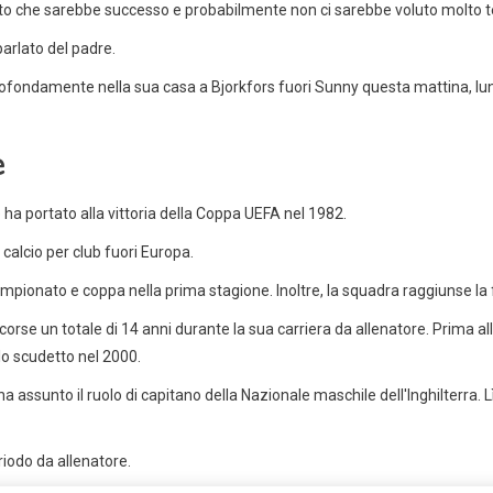
capito che sarebbe successo e probabilmente non ci sarebbe voluto molto
parlato del padre.
ofondamente nella sua casa a Bjorkfors fuori Sunny questa mattina, lu
e
a portato alla vittoria della Coppa UEFA nel 1982.
 calcio per club fuori Europa.
ampionato e coppa nella prima stagione. Inoltre, la squadra raggiunse la
rascorse un totale di 14 anni durante la sua carriera da allenatore. Prima al
 lo scudetto nel 2000.
a assunto il ruolo di capitano della Nazionale maschile dell'Inghilterra. L
eriodo da allenatore.