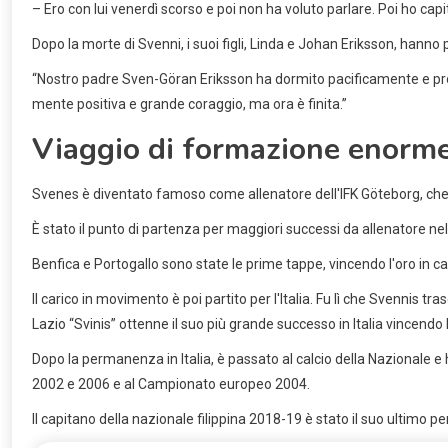
– Ero con lui venerdì scorso e poi non ha voluto parlare. Poi ho 
Dopo la morte di Svenni, i suoi figli, Linda e Johan Eriksson, hanno 
“Nostro padre Sven-Göran Eriksson ha dormito pacificamente e pr
mente positiva e grande coraggio, ma ora è finita.”
Viaggio di formazione enorm
Svenes è diventato famoso come allenatore dell'IFK Göteborg, che h
È stato il punto di partenza per maggiori successi da allenatore nel
Benfica e Portogallo sono state le prime tappe, vincendo l'oro in c
Il carico in movimento è poi partito per l'Italia. Fu lì che Svennis t
Lazio “Svinis” ottenne il suo più grande successo in Italia vincendo
Dopo la permanenza in Italia, è passato al calcio della Nazionale e h
2002 e 2006 e al Campionato europeo 2004.
Il capitano della nazionale filippina 2018-19 è stato il suo ultimo p