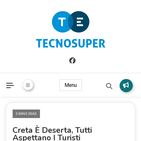
Informazioni sull'Italia. Seleziona gli argomenti di cui vuoi
TecnoSuper.net
saperne di più
Menu
5 MINS READ
Creta È Deserta, Tutti
Aspettano I Turisti